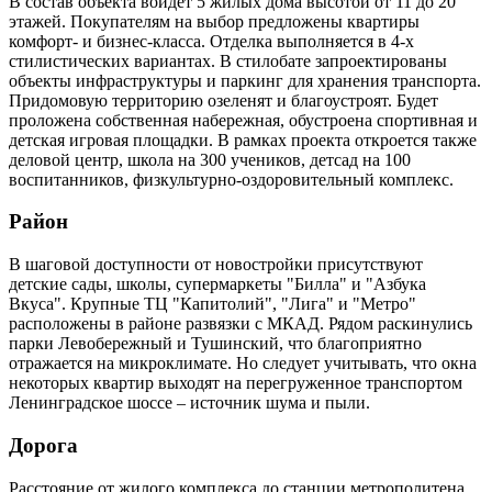
В состав объекта войдет 5 жилых дома высотой от 11 до 20
этажей. Покупателям на выбор предложены квартиры
комфорт- и бизнес-класса. Отделка выполняется в 4-х
стилистических вариантах. В стилобате запроектированы
объекты инфраструктуры и паркинг для хранения транспорта.
Придомовую территорию озеленят и благоустроят. Будет
проложена собственная набережная, обустроена спортивная и
детская игровая площадки. В рамках проекта откроется также
деловой центр, школа на 300 учеников, детсад на 100
воспитанников, физкультурно-оздоровительный комплекс.
Район
В шаговой доступности от новостройки присутствуют
детские сады, школы, супермаркеты "Билла" и "Азбука
Вкуса". Крупные ТЦ "Капитолий", "Лига" и "Метро"
расположены в районе развязки с МКАД. Рядом раскинулись
парки Левобережный и Тушинский, что благоприятно
отражается на микроклимате. Но следует учитывать, что окна
некоторых квартир выходят на перегруженное транспортом
Ленинградское шоссе – источник шума и пыли.
Дорога
Расстояние от жилого комплекса до станции метрополитена