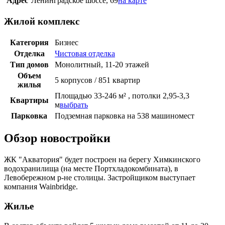
Адрес
Ленинградское шоссе, 69
на карте
Жилой комплекс
Категория
Бизнес
Отделка
Чистовая отделка
Тип домов
Монолитный, 11-20 этажей
Объем
5 корпусов / 851 квартир
жилья
Площадью 33-246 м² , потолки 2,95-3,3
Квартиры
м
выбрать
Парковка
Подземная парковка на 538 машиномест
Обзор новостройки
ЖК "Акватория" будет построен на берегу Химкинского
водохранилища (на месте Портхладокомбината), в
Левобережном р-не столицы. Застройщиком выступает
компания Wainbridge.
Жилье