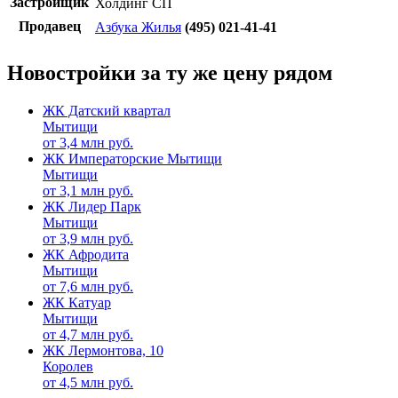
Застройщик
Холдинг СП
Продавец
Азбука Жилья
(495) 021-41-41
Новостройки за ту же цену рядом
ЖК Датский квартал
Мытищи
от
3,4
млн руб.
ЖК Императорские Мытищи
Мытищи
от
3,1
млн руб.
ЖК Лидер Парк
Мытищи
от
3,9
млн руб.
ЖК Афродита
Мытищи
от
7,6
млн руб.
ЖК Катуар
Мытищи
от
4,7
млн руб.
ЖК Лермонтова, 10
Королев
от
4,5
млн руб.