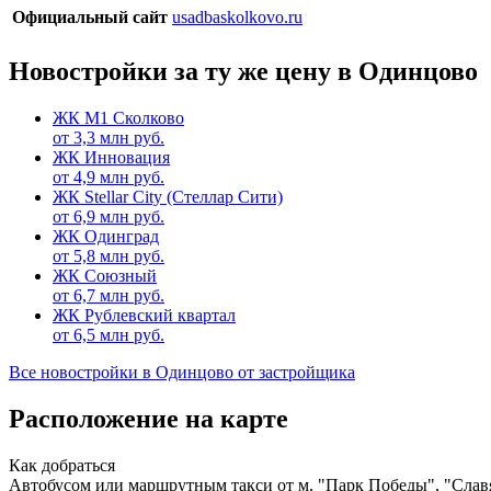
Официальный сайт
usadbaskolkovo.ru
Новостройки за ту же цену в Одинцово
ЖК М1 Сколково
от
3,3
млн руб.
ЖК Инновация
от
4,9
млн руб.
ЖК Stellar City (Стеллар Сити)
от
6,9
млн руб.
ЖК Одинград
от
5,8
млн руб.
ЖК Союзный
от
6,7
млн руб.
ЖК Рублевский квартал
от
6,5
млн руб.
Все новостройки в Одинцово от застройщика
Расположение на карте
Как добраться
Автобусом или маршрутным такси от м. "Парк Победы", "Слав