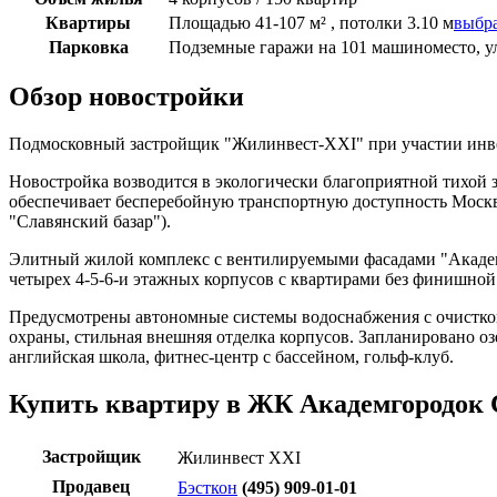
Квартиры
Площадью 41-107 м² , потолки 3.10 м
выбр
Парковка
Подземные гаражи на 101 машиноместо, у
Обзор новостройки
Подмосковный застройщик "Жилинвест-XXI" при участии инвес
Новостройка возводится в экологически благоприятной тихой з
обеспечивает бесперебойную транспортную доступность Москв
"Славянский базар").
Элитный жилой комплекс с вентилируемыми фасадами "Академг
четырех 4-5-6-и этажных корпусов с квартирами без финишно
Предусмотрены автономные системы водоснабжения с очисткой 
охраны, стильная внешняя отделка корпусов. Запланировано оз
английская школа, фитнес-центр с бассейном, гольф-клуб.
Купить квартиру в ЖК Академгородок 
Застройщик
Жилинвест XXI
Продавец
Бэсткон
(495) 909-01-01