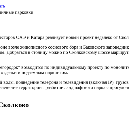
ать
личные парковки
торов ОАЭ и Катара реализует новый проект недалеко от Сколк
оне возле живописного соснового бора и Баковского заповедник
ы. Добраться в столицу можно по Сколковскому шоссе маршрутк
ородок" возводится по индивидуальному проекту по монолитно
й отделки и подземным паркингом.
воды, подведение телефона и телевидения (включая IP), грузо
еленение территории - разбитие ландшафтного парка с прогулоч
Сколково